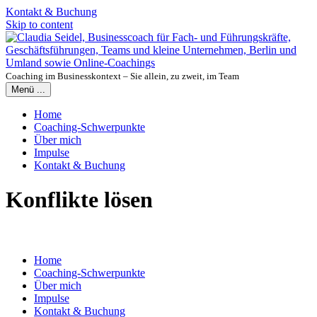
Kontakt & Buchung
Skip to content
Coaching im Businesskontext – Sie allein, zu zweit, im Team
Menü ...
Home
Coaching-Schwerpunkte
Über mich
Impulse
Kontakt & Buchung
Konflikte lösen
Home
Coaching-Schwerpunkte
Über mich
Impulse
Kontakt & Buchung