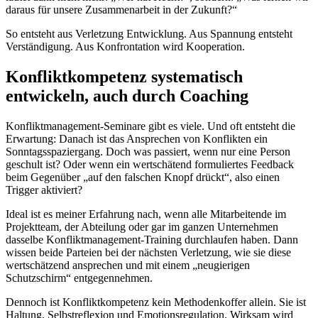
daraus für unsere Zusammenarbeit in der Zukunft?“
So entsteht aus Verletzung Entwicklung. Aus Spannung entsteht
Verständigung. Aus Konfrontation wird Kooperation.
Konfliktkompetenz systematisch
entwickeln, auch durch Coaching
Konfliktmanagement-Seminare gibt es viele. Und oft entsteht die
Erwartung: Danach ist das Ansprechen von Konflikten ein
Sonntagsspaziergang. Doch was passiert, wenn nur eine Person
geschult ist? Oder wenn ein wertschätend formuliertes Feedback
beim Gegenüber „auf den falschen Knopf drückt“, also einen
Trigger aktiviert?
Ideal ist es meiner Erfahrung nach, wenn alle Mitarbeitende im
Projektteam, der Abteilung oder gar im ganzen Unternehmen
dasselbe Konfliktmanagement-Training durchlaufen haben. Dann
wissen beide Parteien bei der nächsten Verletzung, wie sie diese
wertschätzend ansprechen und mit einem „neugierigen
Schutzschirm“ entgegennehmen.
Dennoch ist Konfliktkompetenz kein Methodenkoffer allein. Sie ist
Haltung, Selbstreflexion und Emotionsregulation. Wirksam wird