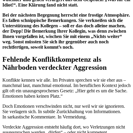
Idiot!“. Eine Klärung fand nicht statt.
Bei der nächsten Begegnung herrscht eine frostige Atmosphäre.
Es fallen schnippische Bemerkungen. Sie verkneifen sich die
Unterstützung des Kollegen – soll er das doch alleine machen,
der Depp! Die Bemerkung Ihrer Kollegin, was denn zwischen
Ihnen vorgefallen ist, wischen Sie mit einem „Nichts weiter“
weg. Sonst müssten Sie sich ihr gegenüber auch noch
rechtfertigen, soweit kommt’s noch.
Fehlende Konfliktkompetenz als
Nährboden verdeckter Aggression
Konflikte kennen wir alle. Im Privaten sprechen wir sie eher aus –
manchmal laut, manchmal emotional. Im beruflichen Kontext jedoch
gilt oft ein unausgesprochenes Gesetz: „Hier geht es um die Sache.
Emotionen haben keinen Platz.“
Doch Emotionen verschwinden nicht, nur weil wir sie ignorieren.
Sie verlagern sich. In subtile Zurückhaltung von Informationen.
In sarkastische Kommentare. In Vermeidung.
Verdeckte Aggression entsteht häufig dort, wo Verletzungen nicht
ausgesprochen werden „dürfen“ – oder nicht kompetent