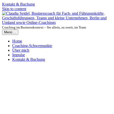
Kontakt & Buchung
Skip to content
Coaching im Businesskontext – Sie allein, zu zweit, im Team
Menü ...
Home
Coaching-Schwerpunkte
Über mich
Impulse
Kontakt & Buchung