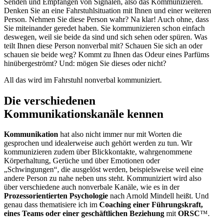
Senden und Empfangen von Signalen, also das Kommunizieren.
Denken Sie an eine Fahrstuhlsituation mit Ihnen und einer weiteren
Person. Nehmen Sie diese Person wahr? Na klar! Auch ohne, dass
Sie miteinander geredet haben. Sie kommunizieren schon einfach
deswegen, weil sie beide da sind und sich sehen oder spüren. Was
teilt Ihnen diese Person nonverbal mit? Schauen Sie sich an oder
schauen sie beide weg? Kommt zu Ihnen das Odeur eines Parfüms
hinübergeströmt? Und: mögen Sie dieses oder nicht?
All das wird im Fahrstuhl nonverbal kommuniziert.
Die verschiedenen
Kommunikationskanäle kennen
Kommunikation
hat also nicht immer nur mit Worten die
gesprochen und idealerweise auch gehört werden zu tun. Wir
kommunizieren zudem über Blickkontakte, wahrgenommene
Körperhaltung, Gerüche und über Emotionen oder
„Schwingungen“, die ausgelöst werden, beispielsweise weil eine
andere Person zu nahe neben uns steht. Kommuniziert wird also
über verschiedene auch nonverbale Kanäle, wie es in der
Prozessorientierten Psychologie
nach Arnold Mindell heißt. Und
genau dass thematisiere ich im
Coaching einer Führungskraft,
eines Teams oder einer geschäftlichen Beziehung
mit
ORSC
™.