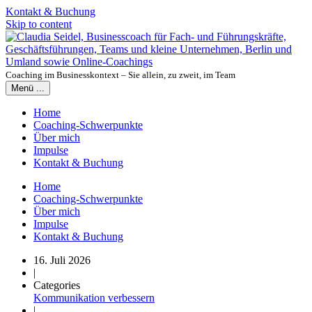
Kontakt & Buchung
Skip to content
Coaching im Businesskontext – Sie allein, zu zweit, im Team
Menü ...
Home
Coaching-Schwerpunkte
Über mich
Impulse
Kontakt & Buchung
Home
Coaching-Schwerpunkte
Über mich
Impulse
Kontakt & Buchung
16. Juli 2026
|
Categories
Kommunikation verbessern
|