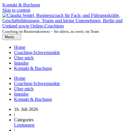
Kontakt & Buchung
Skip to content
Coaching im Businesskontext – Sie allein, zu zweit, im Team
Menü ...
Home
Coaching-Schwerpunkte
Über mich
Impulse
Kontakt & Buchung
Home
Coaching-Schwerpunkte
Über mich
Impulse
Kontakt & Buchung
16. Juli 2026
|
Categories
Leistungen
|