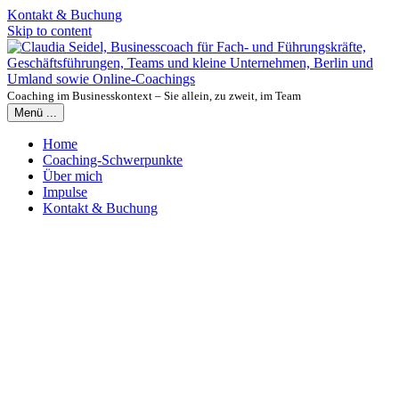
Kontakt & Buchung
Skip to content
Coaching im Businesskontext – Sie allein, zu zweit, im Team
Menü ...
Home
Coaching-Schwerpunkte
Über mich
Impulse
Kontakt & Buchung